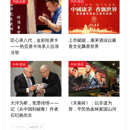
书画名家
中外资讯
匠心承八代，金彩绘唐卡
上市赋能，康茅酒业以酱
——热贡唐卡传承人拉浪
香文化飘香世界
当智
中外资讯
中外资讯
大洋为桥，笔墨传情——
《关索岭》：以非遗为
记《从中国到秘鲁》作者
骨，平民热血铸家国山河
石纪杨先生
PREV
NEXT