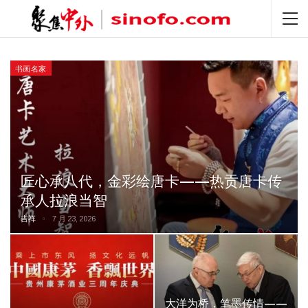
书画名家
匠心承八代，金彩绘唐卡——热贡唐卡传
承人拉浪当智
吉祥
7 月 23, 2026
大洋为桥，笔墨传情——