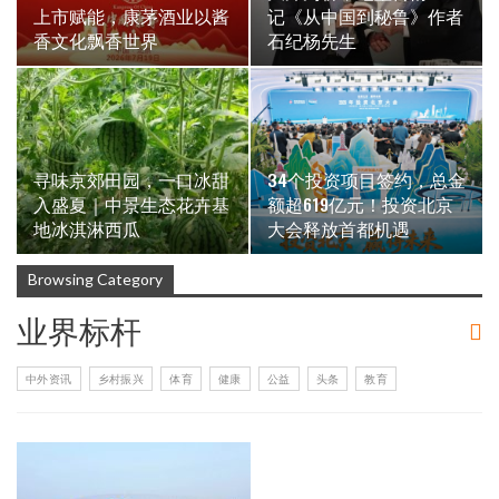
上市赋能，康茅酒业以酱
记《从中国到秘鲁》作者
香文化飘香世界
石纪杨先生
寻味京郊田园，一口冰甜
34个投资项目签约，总金
入盛夏｜中景生态花卉基
额超619亿元！投资北京
地冰淇淋西瓜
大会释放首都机遇
Browsing Category
业界标杆
中外资讯
乡村振兴
体育
健康
公益
头条
教育