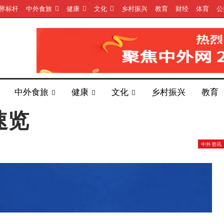
界标杆
中外食旅
健康
文化
乡村振兴
教育
财经
体育
公
中外食旅
健康
文化
乡村振兴
教育
速览
中外资讯