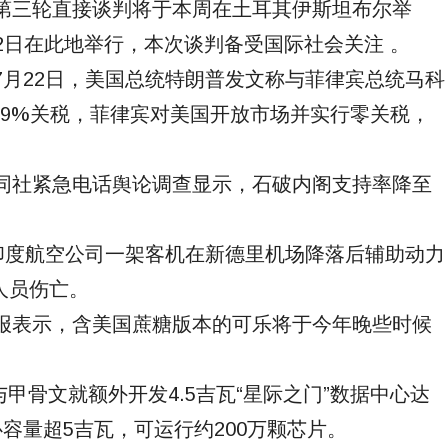
乌第三轮直接谈判将于本周在土耳其伊斯坦布尔举
月2日在此地举行，本次谈判备受国际社会关注 。
间7月22日，美国总统特朗普发文称与菲律宾总统马科
19%关税，菲律宾对美国开放市场并实行零关税，
共同社紧急电话舆论调查显示，石破内阁支持率降至
日，印度航空公司一架客机在新德里机场降落后辅助动力
人员伤亡。
财报表示，含美国蔗糖版本的可乐将于今年晚些时候
宣布与甲骨文就额外开发4.5吉瓦“星际之门”数据中心达
容量超5吉瓦，可运行约200万颗芯片。