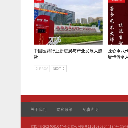
中国医药行业新进展与产业发展大趋
匠心承八
势
唐卡传承
PREV
NEXT
关于我们
隐私政策
免责声明
京ICP备2024061047号-2
京公网安备11010802044184号
暴恐