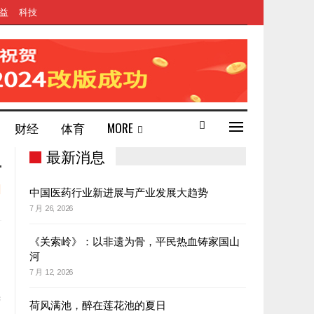
益
科技
财经
体育
MORE
最新消息
中国医药行业新进展与产业发展大趋势
7 月 26, 2026
《关索岭》：以非遗为骨，平民热血铸家国山
河
7 月 12, 2026
用
光
荷风满池，醉在莲花池的夏日