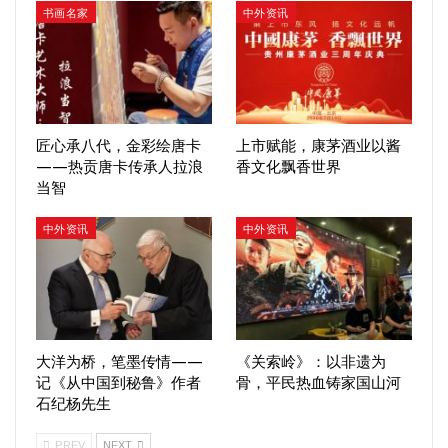
书画名家
中外资讯
匠心承八代，金彩绘唐卡
上市赋能，康茅酒业以酱
——热贡唐卡传承人拉浪
香文化飘香世界
当智
中外资讯
中外资讯
大洋为桥，笔墨传情——
《关索岭》：以非遗为
记《从中国到秘鲁》作者
骨，平民热血铸家国山河
石纪杨先生
PREV
NEXT