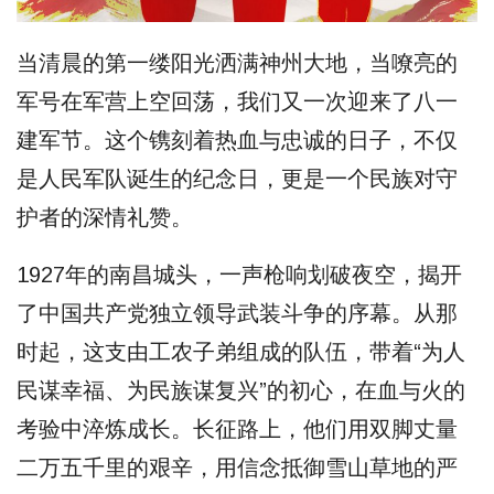
当清晨的第一缕阳光洒满神州大地，当嘹亮的
军号在军营上空回荡，我们又一次迎来了八一
建军节。这个镌刻着热血与忠诚的日子，不仅
是人民军队诞生的纪念日，更是一个民族对守
护者的深情礼赞。
1927年的南昌城头，一声枪响划破夜空，揭开
了中国共产党独立领导武装斗争的序幕。从那
时起，这支由工农子弟组成的队伍，带着“为人
民谋幸福、为民族谋复兴”的初心，在血与火的
考验中淬炼成长。长征路上，他们用双脚丈量
二万五千里的艰辛，用信念抵御雪山草地的严