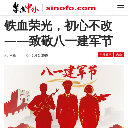
铁血荣光，初心不改
——致敬八一建军节
中外资讯
头条
On
8 月 2, 2025
By
吉祥