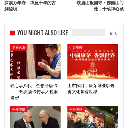
探索万年寺：禅意千年的古
峨眉山报国寺：佛国山门
刹秘境
处，千载禅心藏
YOU MIGHT ALSO LIKE
All
书画名家
中外资讯
匠心承八代，金彩绘唐卡
上市赋能，康茅酒业以酱
——热贡唐卡传承人拉浪
香文化飘香世界
当智
中外资讯
中外资讯