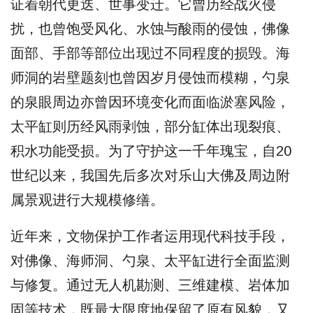
证着朝代更迭、世事变迁。它曾历经战火侵
扰，也曾饱受风化、水蚀与酸雨的侵蚀，佛像
面部、手部等部位出现过不同程度的损毁。海
师洞的岩壁题刻也曾因岁月侵蚀而模糊，勺泉
的泉眼周边亦曾因环境变化而面临淤塞风险，
太平缸则历经风雨剥蚀，部分缸体出现裂痕、
积水功能受损。为了守护这一千年瑰宝，自20
世纪以来，我国先后多次对乐山大佛及周边附
属景观进行大规模修缮。
近年来，文物保护工作者运用现代科技手段，
对佛像、海师洞、勺泉、太平缸进行全面监测
与修复。通过无人机勘测、三维建模、岩体加
固等技术，既最大限度地保留了原有风貌，又