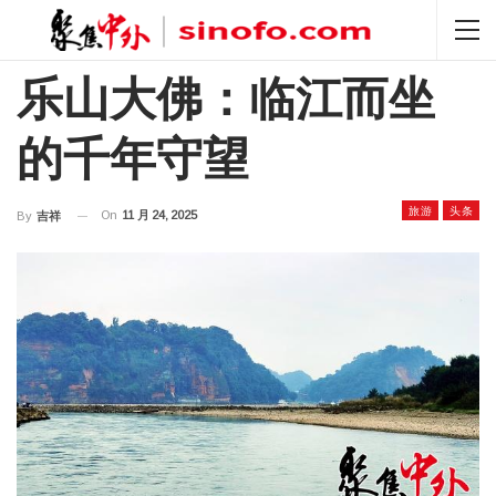
乐山大佛：临江而坐
的千年守望
旅游
头条
On
11 月 24, 2025
By
吉祥