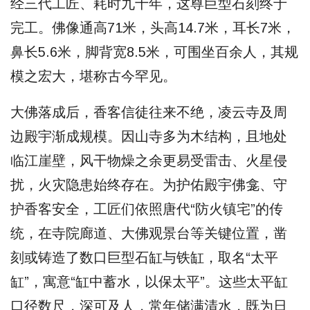
经三代工匠、耗时九十年，这尊巨型石刻终于
完工。佛像通高71米，头高14.7米，耳长7米，
鼻长5.6米，脚背宽8.5米，可围坐百余人，其规
模之宏大，堪称古今罕见。
大佛落成后，香客信徒往来不绝，凌云寺及周
边殿宇渐成规模。因山寺多为木结构，且地处
临江崖壁，风干物燥之余更易受雷击、火星侵
扰，火灾隐患始终存在。为护佑殿宇佛龛、守
护香客安全，工匠们依照唐代“防火镇宅”的传
统，在寺院廊道、大佛观景台等关键位置，凿
刻或铸造了数口巨型石缸与铁缸，取名“太平
缸”，寓意“缸中蓄水，以保太平”。这些太平缸
口径数尺，深可及人，常年储满清水，既为日