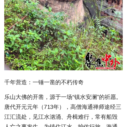
千年营造：一锤一凿的不朽传奇
乐山大佛的开凿，源于一场“镇水安澜”的祈愿。
唐代开元元年（713年），高僧海通禅师途经三
江汇流处，见江水汹涌、舟楫难行，常有船毁
人亡之事发生。为镇住江水、护佑行旅，海通