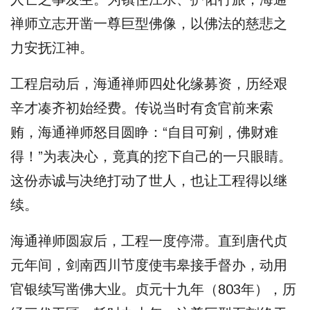
禅师立志开凿一尊巨型佛像，以佛法的慈悲之
力安抚江神。
工程启动后，海通禅师四处化缘募资，历经艰
辛才凑齐初始经费。传说当时有贪官前来索
贿，海通禅师怒目圆睁：“自目可剜，佛财难
得！”为表决心，竟真的挖下自己的一只眼睛。
这份赤诚与决绝打动了世人，也让工程得以继
续。
海通禅师圆寂后，工程一度停滞。直到唐代贞
元年间，剑南西川节度使韦皋接手督办，动用
官银续写凿佛大业。贞元十九年（803年），历