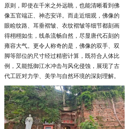
原则，即使在千米之外远眺，也能清晰看到佛
像五官端正、神态安详。而走近细观，佛像的
眼睑纹路、耳垂褶皱、衣纹褶皱等细节都刻画
得栩栩如生，线条流畅自然，尽显唐代石刻的
雍容大气。更令人称奇的是，佛像的双手、双
脚等部位的尺寸经过精密计算，既符合人体比
例，又能抵御江水冲击与风化侵蚀，展现了古
代工匠对力学、美学与自然环境的深刻理解。