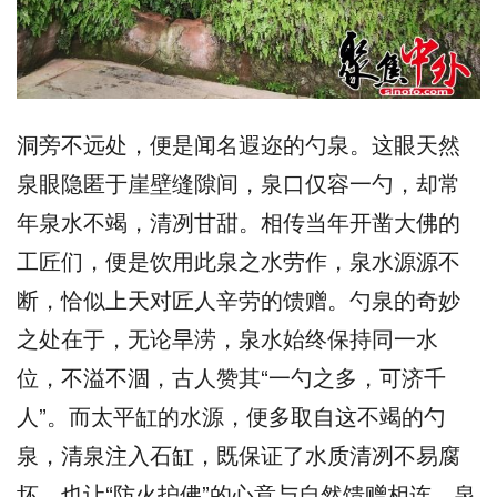
洞旁不远处，便是闻名遐迩的勺泉。这眼天然
泉眼隐匿于崖壁缝隙间，泉口仅容一勺，却常
年泉水不竭，清冽甘甜。相传当年开凿大佛的
工匠们，便是饮用此泉之水劳作，泉水源源不
断，恰似上天对匠人辛劳的馈赠。勺泉的奇妙
之处在于，无论旱涝，泉水始终保持同一水
位，不溢不涸，古人赞其“一勺之多，可济千
人”。而太平缸的水源，便多取自这不竭的勺
泉，清泉注入石缸，既保证了水质清冽不易腐
坏，也让“防火护佛”的心意与自然馈赠相连。泉