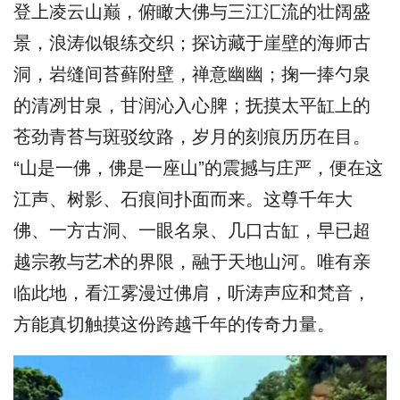
登上凌云山巅，俯瞰大佛与三江汇流的壮阔盛
景，浪涛似银练交织；探访藏于崖壁的海师古
洞，岩缝间苔藓附壁，禅意幽幽；掬一捧勺泉
的清冽甘泉，甘润沁入心脾；抚摸太平缸上的
苍劲青苔与斑驳纹路，岁月的刻痕历历在目。
“山是一佛，佛是一座山”的震撼与庄严，便在这
江声、树影、石痕间扑面而来。这尊千年大
佛、一方古洞、一眼名泉、几口古缸，早已超
越宗教与艺术的界限，融于天地山河。唯有亲
临此地，看江雾漫过佛肩，听涛声应和梵音，
方能真切触摸这份跨越千年的传奇力量。