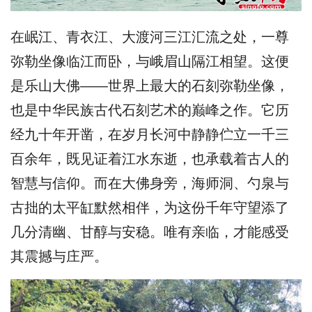
在岷江、青衣江、大渡河三江汇流之处，一尊
弥勒坐像临江而卧，与峨眉山隔江相望。这便
是乐山大佛——世界上最大的石刻弥勒坐像，
也是中华民族古代石刻艺术的巅峰之作。它历
经九十年开凿，在岁月长河中静静伫立一千三
百余年，既见证着江水东逝，也承载着古人的
智慧与信仰。而在大佛身旁，海师洞、勺泉与
古拙的太平缸默然相伴，为这份千年守望添了
几分清幽、甘醇与安稳。唯有亲临，才能感受
其震撼与庄严。