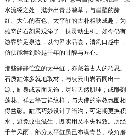
水流经之处，滋养出青苔碧草，与崖壁的赭
红、大佛的石色、太平缸的古朴相映成趣，为
雄奇的石刻景观添了一抹灵动生机。如今仍有
游客驻足泉边，以勺舀水品尝，清冽口感中，
仿佛能尝到跨越千年的甘醇与匠心。
那些静静伫立的太平缸，亦藏着古人的巧思。
石质缸体多就地取材，与凌云山岩石同出一
源，缸身或素面无饰，尽显天然肌理；或雕刻
莲花、祥云等吉祥纹样，与大佛的宗教氛围相
得益彰。缸底巧妙设计了暗沟，可定期更换积
水，避免蚊虫滋生，既实用又不失雅致。历经
千年风雨，部分太平缸虽已布满青苔、棱角磨