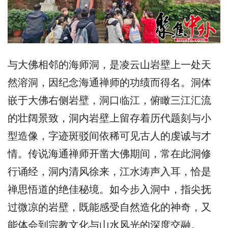
与大佛相邻的海师洞，是凌云山岩壁上一处天
然溶洞，因纪念海通禅师的功绩而得名。洞体
嵌于大佛右侧岩壁，洞口临江，俯瞰三江汇流
的壮阔景致，洞内岩壁上留存着历代题刻与小
型造像，字迹斑驳间依稀可见古人的虔诚与才
情。传说海通禅师开凿大佛期间，常在此洞修
行诵经，洞内清风徐来，江水涛声入耳，恰是
禅思悟道的绝佳秘境。如今步入洞中，指尖抚
过微凉的岩壁，既能感受自然造化的神奇，又
能体会到宗教文化与山水风光的深度交融。