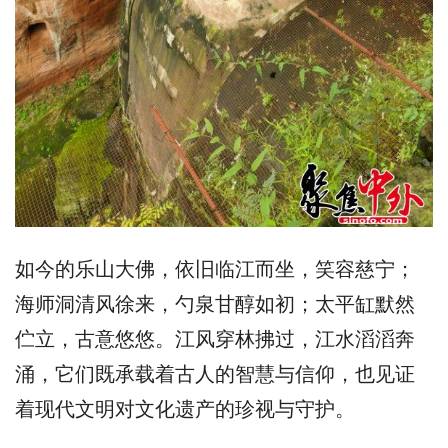
如今的乐山大佛，依旧临江而坐，笑容慈宁；
海师洞清风徐来，勺泉甘醇如初；太平缸默然
伫立，古意悠悠。江风穿林拂过，江水滔滔奔
涌，它们既承载着古人的智慧与信仰，也见证
着现代文明对文化遗产的珍视与守护。