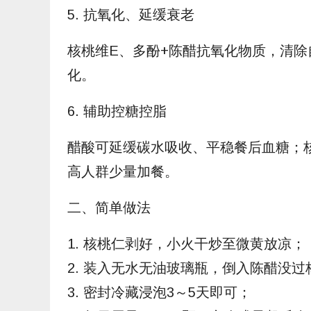
5. 抗氧化、延缓衰老
核桃维E、多酚+陈醋抗氧化物质，清
化。
6. 辅助控糖控脂
醋酸可延缓碳水吸收、平稳餐后血糖；
高人群少量加餐。
二、简单做法
1. 核桃仁剥好，小火干炒至微黄放凉；
2. 装入无水无油玻璃瓶，倒入陈醋没过
3. 密封冷藏浸泡3～5天即可；