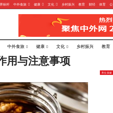
界标杆
中外食旅
健康
文化
乡村振兴
教育
财经
体育
公
中外食旅
健康
文化
乡村振兴
教育
作用与注意事项
养生保健