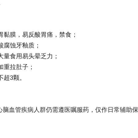
。
激胃黏膜，易反酸胃痛，禁食；
醋酸腐蚀牙釉质；
，大量食用易头晕乏力；
会加重拉肚子；
不超3颗。
心脑血管疾病人群仍需遵医嘱服药，仅作日常辅助