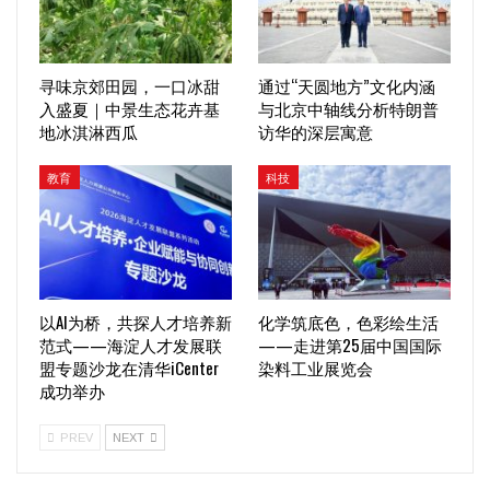
寻味京郊田园，一口冰甜
通过“天圆地方”文化内涵
入盛夏｜中景生态花卉基
与北京中轴线分析特朗普
地冰淇淋西瓜
访华的深层寓意
教育
科技
以AI为桥，共探人才培养新
化学筑底色，色彩绘生活
范式——海淀人才发展联
——走进第25届中国国际
盟专题沙龙在清华iCenter
染料工业展览会
成功举办
PREV
NEXT