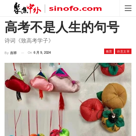
高考不是人生的句号
诗词《致高考学子》
教育
诗意文萃
On
6 月 9, 2024
By
吉祥