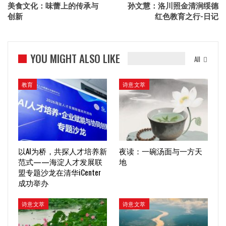
美食文化：味蕾上的传承与
孙文慧：洛川照金清涧绥德
创新
红色教育之行-日记
YOU MIGHT ALSO LIKE
All
教育
诗意文萃
以AI为桥，共探人才培养新
夜读：一碗汤面与一方天
范式——海淀人才发展联
地
盟专题沙龙在清华iCenter
成功举办
诗意文萃
诗意文萃