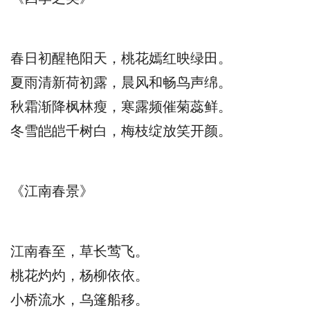
春日初醒艳阳天，桃花嫣红映绿田。
夏雨清新荷初露，晨风和畅鸟声绵。
秋霜渐降枫林瘦，寒露频催菊蕊鲜。
冬雪皑皑千树白，梅枝绽放笑开颜。
《江南春景》
江南春至，草长莺飞。
桃花灼灼，杨柳依依。
小桥流水，乌篷船移。