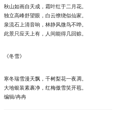
秋山如画自天成，霜叶红于二月花。
独立高峰舒望眼，白云缭绕似仙家。
泉流石上清音响，林静风微鸟不哗。
此景只应天上有，人间能得几回赊。
《冬雪》
寒冬瑞雪漫天飘，千树梨花一夜凋。
大地银装素裹净，红梅傲雪笑开苞。
编辑/冉冉