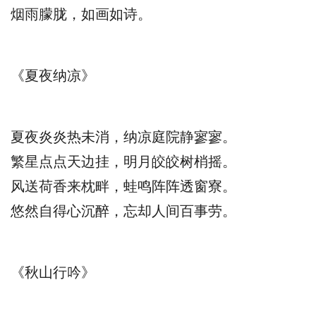
烟雨朦胧，如画如诗。
《夏夜纳凉》
夏夜炎炎热未消，纳凉庭院静寥寥。
繁星点点天边挂，明月皎皎树梢摇。
风送荷香来枕畔，蛙鸣阵阵透窗寮。
悠然自得心沉醉，忘却人间百事劳。
《秋山行吟》